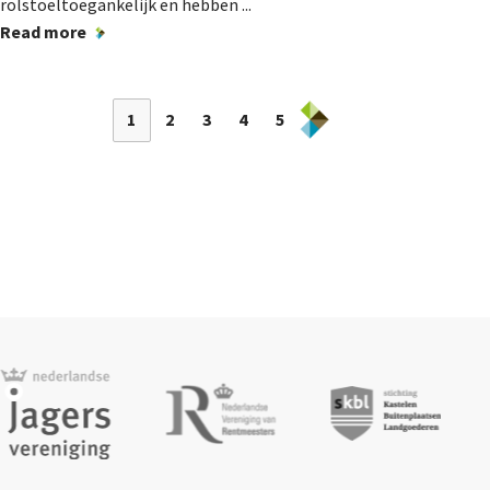
rolstoeltoegankelijk en hebben ...
Read more
1
2
3
4
5