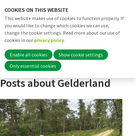
Skip
COOKIES ON THIS WEBSITE
links
Me
Search
EN
This website makes use of cookies to function properly. If
Jump
you would like to change which cookies we can use,
to
change the cookie settings. Read more about our use of
navigation
Word nu lid
cookies in our
privacy policy
.
Actueel
Nieuws
Posts about Gelderland
Jump
to
Enable all cookies
Show cookie settings
main
Inloggen
Only essential cookies
content
Posts about Gelderland
Home
Actueel
Nieuws