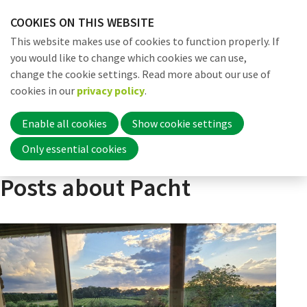
Skip
COOKIES ON THIS WEBSITE
links
Me
Search
EN
This website makes use of cookies to function properly. If
Jump
you would like to change which cookies we can use,
to
change the cookie settings. Read more about our use of
navigation
Word nu lid
cookies in our
privacy policy
.
Actueel
Nieuws
Posts about Pacht
Jump
to
Enable all cookies
Show cookie settings
main
Inloggen
Only essential cookies
content
Posts about Pacht
Home
Actueel
Nieuws