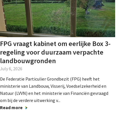
Agenda
Nieuwsbrief
About us
FPG vraagt kabinet om eerlijke Box 3-
regeling voor duurzaam verpachte
landbouwgronden
Lidmaatschap
July 6, 2026
De Federatie Particulier Grondbezit (FPG) heeft het
Provincies
ministerie van Landbouw, Visserij, Voedselzekerheid en
Natuur (LVVN) en het ministerie van Financiën gevraagd
om bij de verdere uitwerking v...
Read more
Dossiers