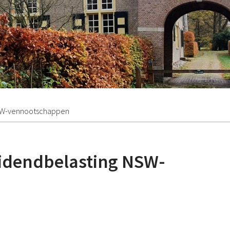
g NSW-vennootschappen
ividendbelasting NSW-