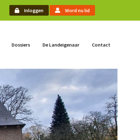
arch
Inloggen
Word nu lid
Word nu lid
Dossiers
De Landeigenaar
Contact
Inloggen
Home
Actueel
Nieuws