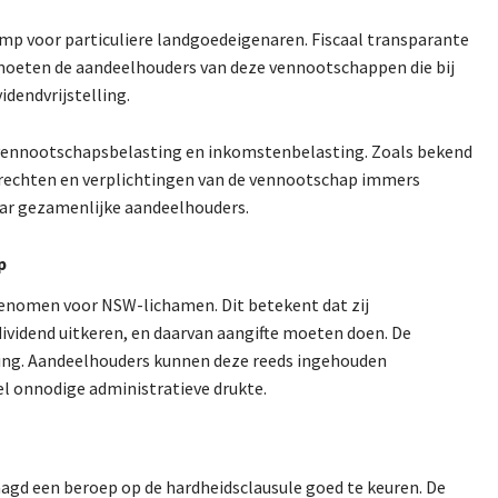
mp voor particuliere landgoedeigenaren. Fiscaal transparante
oeten de aandeelhouders van deze vennootschappen die bij
idendvrijstelling.
 vennootschapsbelasting en inkomstenbelasting. Zoals bekend
echten en verplichtingen van de vennootschap immers
ar gezamenlijke aandeelhouders.
p
opgenomen voor NSW-lichamen. Dit betekent dat zij
ividend uitkeren, en daarvan aangifte moeten doen. De
ting. Aandeelhouders kunnen deze reeds ingehouden
el onnodige administratieve drukte.
aagd een beroep op de hardheidsclausule goed te keuren. De