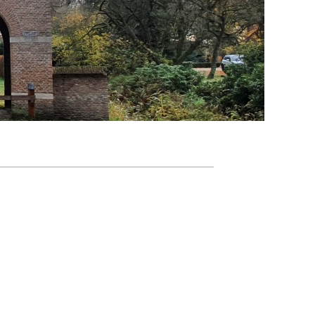
Agenda
Nieuwsbrief
About us
Lidmaatschap
Provincies
Dossiers