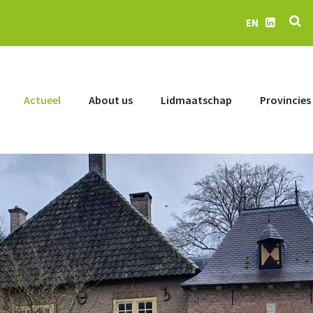
Se
EN
LinkedIn
Actueel
About us
Lidmaatschap
Provincies