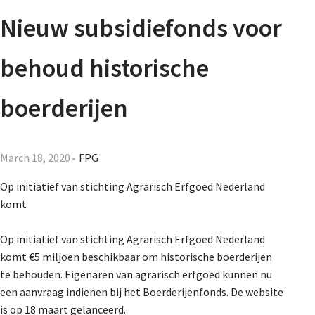
Agenda
Nieuw subsidiefonds voor
Nieuwsbrief
behoud historische
About us
boerderijen
Lidmaatschap
March 18, 2020
FPG
Op initiatief van stichting Agrarisch Erfgoed Nederland
komt
Provincies
Op initiatief van stichting Agrarisch Erfgoed Nederland
komt €5 miljoen beschikbaar om historische boerderijen
Dossiers
te behouden. Eigenaren van agrarisch erfgoed kunnen nu
een aanvraag indienen bij het Boerderijenfonds. De website
is op 18 maart gelanceerd.