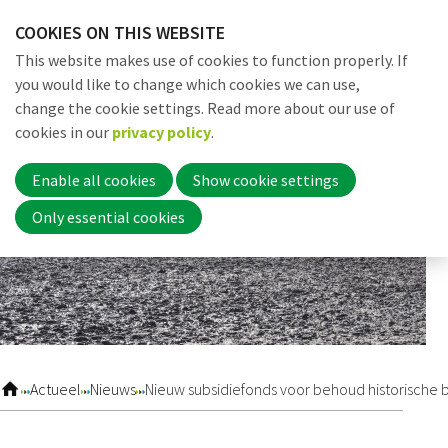
Skip
COOKIES ON THIS WEBSITE
links
Me
Search
EN
This website makes use of cookies to function properly. If
Jump
you would like to change which cookies we can use,
to
change the cookie settings. Read more about our use of
navigation
Word nu lid
cookies in our
privacy policy
.
Jump
to
Enable all cookies
Show cookie settings
main
Inloggen
Only essential cookies
content
Home
Actueel
Actueel
Nieuws
Nieuw subsidiefonds voor behoud historische 
Nieuws