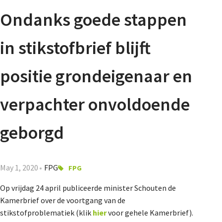
Agenda
Ondanks goede stappen
Nieuwsbrief
in stikstofbrief blijft
About us
positie grondeigenaar en
verpachter onvoldoende
Lidmaatschap
geborgd
Provincies
May 1, 2020
FPG
FPG
Op vrijdag 24 april publiceerde minister Schouten de
Dossiers
Kamerbrief over de voortgang van de
stikstofproblematiek (klik
hier
voor gehele Kamerbrief).