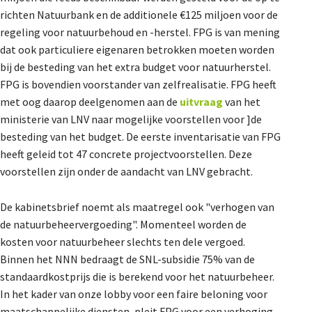
richten Natuurbank en de additionele €125 miljoen voor de
regeling voor natuurbehoud en -herstel. FPG is van mening
dat ook particuliere eigenaren betrokken moeten worden
bij de besteding van het extra budget voor natuurherstel.
FPG is bovendien voorstander van zelfrealisatie. FPG heeft
met oog daarop deelgenomen aan de
uitvraag
van het
ministerie van LNV naar mogelijke voorstellen voor ]de
besteding van het budget. De eerste inventarisatie van FPG
heeft geleid tot 47 concrete projectvoorstellen. Deze
voorstellen zijn onder de aandacht van LNV gebracht.
De kabinetsbrief noemt als maatregel ook "verhogen van
de natuurbeheervergoeding". Momenteel worden de
kosten voor natuurbeheer slechts ten dele vergoed.
Binnen het NNN bedraagt de SNL-subsidie 75% van de
standaardkostprijs die is berekend voor het natuurbeheer.
In het kader van onze lobby voor een faire beloning voor
maatschappelijke diensten, pleit FPG voor een verhoging