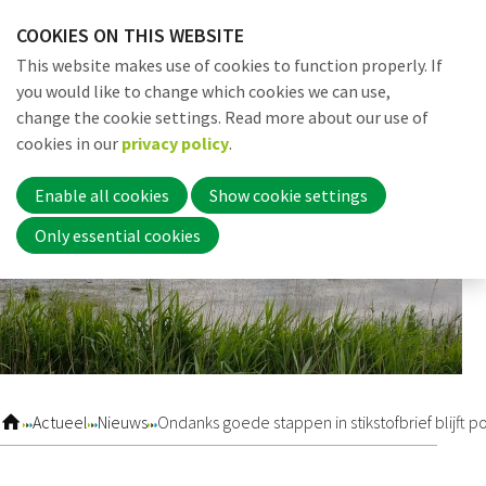
Skip
COOKIES ON THIS WEBSITE
links
Me
Search
EN
This website makes use of cookies to function properly. If
Jump
you would like to change which cookies we can use,
to
change the cookie settings. Read more about our use of
navigation
Word nu lid
cookies in our
privacy policy
.
Jump
to
Enable all cookies
Show cookie settings
main
Inloggen
Only essential cookies
content
Home
Actueel
Actueel
Nieuws
Ondanks goede stappen in stikstofbrief blijft
Nieuws