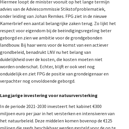
Hiermee loopt de minister vooruit op het lange termijn
De Landeigenaar
advies van de Adviescommissie Stikstofproblematiek,
onder leiding van Johan Remkes. FPG ziet in de nieuwe
Kamerbrief een aantal belangrijke zaken terug. Zo lijkt het
Contact
respect voor eigendom bij de beëindigingsregeling beter
geborgd en zien we ambitie voor de grondgebonden
landbouw. Bij haar wens voor de komst van een actiever
grondbeleid, benadrukt LNV nu het belang van
duidelijkheid over de kosten, die kosten moeten niet
worden onderschat. Echter, blijft er ook veel nog
onduidelijk en ziet FPG de positie van grondeigenaar en
verpachter nog onvoldoende geborgd.
Langjarige investering voor natuurversterking
In de periode 2021-2030 investeert het kabinet €300
miljoen euro per jaar in het versterken en intensiveren van
het natuurbeleid. Deze middelen komen bovenop de €125
miljoen die reeds beschikbaar werden gesteld voor de op te