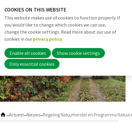
Skip
COOKIES ON THIS WEBSITE
links
Me
Search
EN
This website makes use of cookies to function properly. If
Jump
you would like to change which cookies we can use,
to
change the cookie settings. Read more about our use of
navigation
Word nu lid
cookies in our
privacy policy
.
Jump
to
Enable all cookies
Show cookie settings
main
Inloggen
Only essential cookies
content
Home
Actueel
Actueel
Nieuws
Regeling Natuurherstel en Programma Natuur 
Nieuws