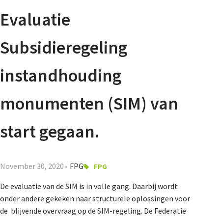
Agenda
Evaluatie
Nieuwsbrief
Subsidieregeling
About us
instandhouding
monumenten (SIM) van
Lidmaatschap
start gegaan.
Provincies
November 30, 2020
FPG
FPG
De evaluatie van de SIM is in volle gang. Daarbij wordt
Dossiers
onder andere gekeken naar structurele oplossingen voor
de blijvende overvraag op de SIM-regeling. De Federatie