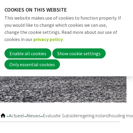
Skip
COOKIES ON THIS WEBSITE
links
Me
Search
EN
This website makes use of cookies to function properly. If
Jump
you would like to change which cookies we can use,
to
change the cookie settings. Read more about our use of
navigation
Word nu lid
cookies in our
privacy policy
.
Jump
to
Enable all cookies
Show cookie settings
main
Inloggen
Only essential cookies
content
Home
Actueel
Actueel
Nieuws
Evaluatie Subsidieregeling instandhouding mo
Nieuws