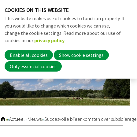
Skip
COOKIES ON THIS WEBSITE
links
Me
Search
EN
This website makes use of cookies to function properly. If
Jump
you would like to change which cookies we can use,
to
change the cookie settings. Read more about our use of
navigation
Word nu lid
cookies in our
privacy policy
.
Jump
to
Enable all cookies
Show cookie settings
main
Inloggen
Only essential cookies
content
Home
Actueel
Actueel
Nieuws
Succesvolle bijeenkomsten over subsidieregel
Nieuws