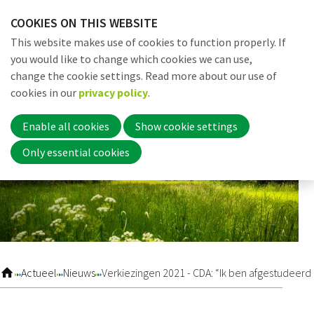
Skip
COOKIES ON THIS WEBSITE
links
Me
Search
EN
This website makes use of cookies to function properly. If
Jump
you would like to change which cookies we can use,
to
change the cookie settings. Read more about our use of
navigation
Word nu lid
cookies in our
privacy policy
.
Jump
to
Enable all cookies
Show cookie settings
main
Inloggen
Only essential cookies
content
Home
Actueel
Actueel
Nieuws
Verkiezingen 2021 - CDA: “Ik ben afgestudeerd
Nieuws