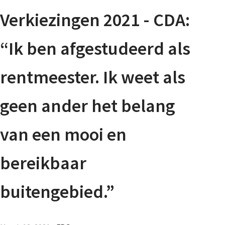
Agenda
Verkiezingen 2021 - CDA:
Nieuwsbrief
“Ik ben afgestudeerd als
About us
rentmeester. Ik weet als
geen ander het belang
Lidmaatschap
van een mooi en
Provincies
bereikbaar
buitengebied.”
Dossiers