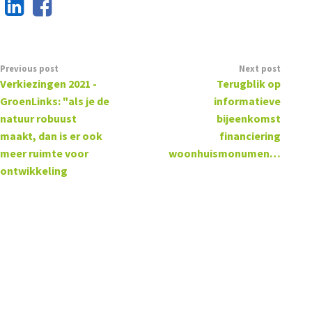
Previous post
Next post
Verkiezingen 2021 -
Terugblik op
GroenLinks: "als je de
informatieve
natuur robuust
bijeenkomst
maakt, dan is er ook
financiering
meer ruimte voor
woonhuismonumenten
ontwikkeling