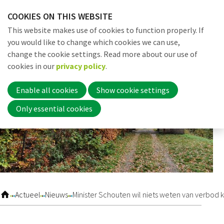
Skip
COOKIES ON THIS WEBSITE
links
Me
Search
EN
This website makes use of cookies to function properly. If
Jump
you would like to change which cookies we can use,
to
change the cookie settings. Read more about our use of
navigation
Word nu lid
cookies in our
privacy policy
.
Jump
to
Enable all cookies
Show cookie settings
main
Inloggen
Only essential cookies
content
Home
Actueel
Actueel
Nieuws
Minister Schouten wil niets weten van verbod k
Nieuws