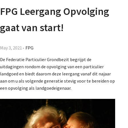
Agenda
FPG Leergang Opvolging
Nieuwsbrief
gaat van start!
About us
May 3, 2021
FPG
De Federatie Particulier Grondbezit begrijpt de
Lidmaatschap
uitdagingen rondom de opvolging van een particulier
landgoed en biedt daarom deze leergang vanaf dit najaar
aan om u als volgende generatie stevig voor te bereiden op
Provincies
een opvolging als landgoedeigenaar.
Dossiers