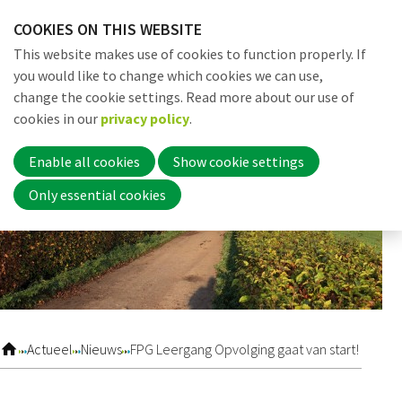
Skip
COOKIES ON THIS WEBSITE
links
Me
Search
EN
This website makes use of cookies to function properly. If
Jump
you would like to change which cookies we can use,
to
change the cookie settings. Read more about our use of
navigation
Word nu lid
cookies in our
privacy policy
.
Jump
to
Enable all cookies
Show cookie settings
main
Inloggen
Only essential cookies
content
Home
Actueel
Actueel
Nieuws
FPG Leergang Opvolging gaat van start!
Nieuws