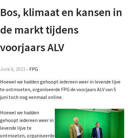
Agenda
Bos, klimaat en kansen in
Nieuwsbrief
de markt tijdens
About us
voorjaars ALV
Lidmaatschap
June 6, 2021
FPG
Hoewel we hadden gehoopt iedereen weer in levende lijve
te ontmoeten, organiseerde FPG de voorjaars ALV van 5
Provincies
juni toch nog eenmaal online.
Hoewel we hadden
Dossiers
gehoopt iedereen weer in
levende lijve te
ontmoeten, organiseerde