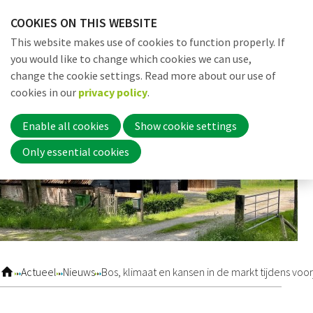
Skip
COOKIES ON THIS WEBSITE
links
Me
Search
EN
This website makes use of cookies to function properly. If
Jump
you would like to change which cookies we can use,
to
change the cookie settings. Read more about our use of
navigation
Word nu lid
cookies in our
privacy policy
.
Jump
to
Enable all cookies
Show cookie settings
main
Inloggen
Only essential cookies
content
Home
Actueel
Actueel
Nieuws
Bos, klimaat en kansen in de markt tijdens voor
Nieuws