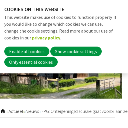
Skip
COOKIES ON THIS WEBSITE
links
Me
Search
EN
This website makes use of cookies to function properly. If
Jump
you would like to change which cookies we can use,
to
change the cookie settings. Read more about our use of
navigation
Word nu lid
cookies in our
privacy policy
.
Jump
to
Enable all cookies
Show cookie settings
main
Inloggen
Only essential cookies
content
Home
Actueel
Actueel
Nieuws
FPG: Onteigeningsdiscussie gaat voorbij aan zel
Nieuws