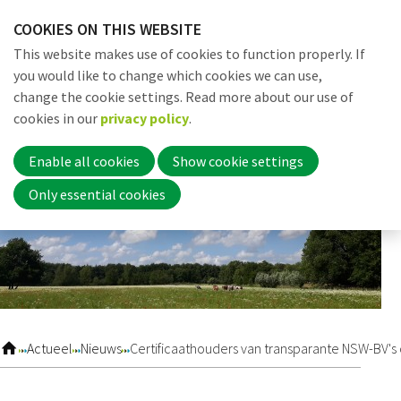
Skip
COOKIES ON THIS WEBSITE
links
Me
Search
EN
This website makes use of cookies to function properly. If
Jump
you would like to change which cookies we can use,
to
change the cookie settings. Read more about our use of
navigation
Word nu lid
cookies in our
privacy policy
.
Jump
to
Enable all cookies
Show cookie settings
main
Inloggen
Only essential cookies
content
Home
Actueel
Actueel
Nieuws
Certificaathouders van transparante NSW-BV's
Nieuws