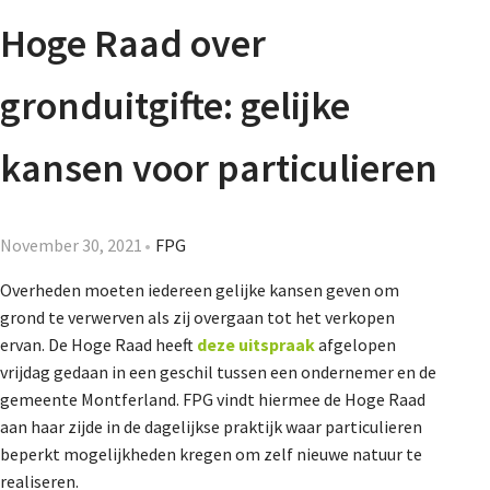
Agenda
Hoge Raad over
Nieuwsbrief
gronduitgifte: gelijke
About us
kansen voor particulieren
Lidmaatschap
November 30, 2021
FPG
Overheden moeten iedereen gelijke kansen geven om
grond te verwerven als zij overgaan tot het verkopen
Provincies
ervan. De Hoge Raad heeft
deze uitspraak
afgelopen
vrijdag gedaan in een geschil tussen een ondernemer en de
gemeente Montferland. FPG vindt hiermee de Hoge Raad
Dossiers
aan haar zijde in de dagelijkse praktijk waar particulieren
beperkt mogelijkheden kregen om zelf nieuwe natuur te
realiseren.