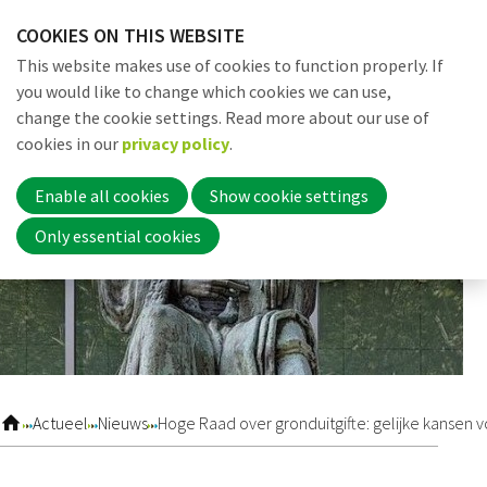
Skip
COOKIES ON THIS WEBSITE
links
Me
Search
EN
This website makes use of cookies to function properly. If
Jump
you would like to change which cookies we can use,
to
change the cookie settings. Read more about our use of
navigation
Word nu lid
cookies in our
privacy policy
.
Jump
to
Enable all cookies
Show cookie settings
main
Inloggen
Only essential cookies
content
Home
Actueel
Actueel
Nieuws
Hoge Raad over gronduitgifte: gelijke kansen v
Nieuws