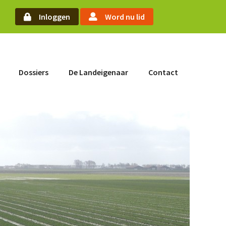
arch
Inloggen
Word nu lid
Word nu lid
Dossiers
De Landeigenaar
Contact
Inloggen
Home
Actueel
Nieuws