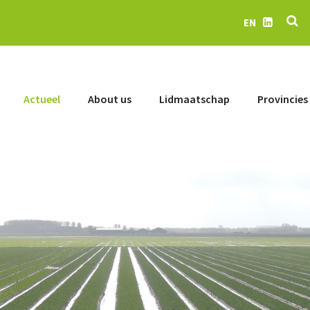
Se
EN
LinkedIn
Actueel
About us
Lidmaatschap
Provincies