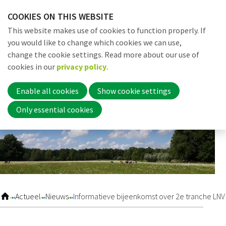
Skip
COOKIES ON THIS WEBSITE
links
Me
Search
EN
This website makes use of cookies to function properly. If
Jump
you would like to change which cookies we can use,
to
change the cookie settings. Read more about our use of
navigation
Word nu lid
cookies in our
privacy policy
.
Jump
to
Enable all cookies
Show cookie settings
main
Inloggen
Only essential cookies
content
Home
Actueel
Actueel
Nieuws
Informatieve bijeenkomst over 2e tranche LNV
Nieuws