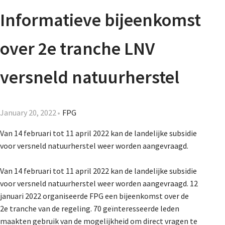
Agenda
Informatieve bijeenkomst
Nieuwsbrief
over 2e tranche LNV
About us
versneld natuurherstel
Lidmaatschap
January 20, 2022
FPG
Van 14 februari tot 11 april 2022 kan de landelijke subsidie
voor versneld natuurherstel weer worden aangevraagd.
Provincies
Van 14 februari tot 11 april 2022 kan de landelijke subsidie
voor versneld natuurherstel weer worden aangevraagd. 12
Dossiers
januari 2022 organiseerde FPG een bijeenkomst over de
2
e
tranche van de regeling. 70 geïnteresseerde leden
maakten gebruik van de mogelijkheid om direct vragen te