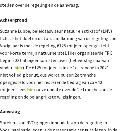
stellen over de regeling en de aanvraag.
De Landeigenaar
Achtergrond
Contact
Suzanne Lubbe, beleidsadviseur natuur en stikstof (LNV)
lichtte het doel en de totstandkoming van de regeling toe.
Vorig jaar is met de regeling €125 miljoen opengesteld
voor korte termijn natuurherstel. Hier organiseerde FPG
begin 2021 al bijeenkomsten over (het verslag daarvan
vindt u
hier
). De €125 miljoen is in de 1
e
tranche in 2021
niet volledig benut, dus wordt nu een 2
e
tranche
opengesteld voor het resterende bedrag van ca €40
miljoen. Lees
hier
onze update over de 2
e
tranche van de
regeling en de belangrijkste wijzigingen.
Aanvraag
Sprekers van RVO gingen inhoudelijk op de regeling in.
Voor ingelogde leden is de presentatie terug te lezen. In de