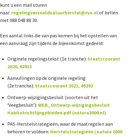
kunt u een mail sturen
naar:
regelingversneldnatuurherstel@rvo.nl
of bellen
met 088 048 88 30.
Een aantal links die van pas komen bij het opstellen van
een aanvraag zijn tijdens de bijeenkomst gedeeld:
Originele regelingstekst (1
e
tranche):
Staatscourant
2020, 62915
Aanvullingen op de originele regeling
(2
e
tranche):
Staatscourant 2021, 49292
Ontwerp-wijzigingsbesluit (soorten uit het
‘Veegbesluit’):
WEB_Ontwerp-wijzigingsbesluit
Habitatrichtlijngebieden.pdf (natura2000.nl)
PAS-Herstelstrategieën, waar de maatregelen aan
behoren te voldoen:
Herstelstrategieën | natura 2000