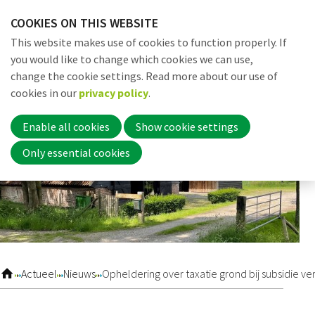
Skip
COOKIES ON THIS WEBSITE
links
Me
Search
EN
This website makes use of cookies to function properly. If
Jump
you would like to change which cookies we can use,
to
change the cookie settings. Read more about our use of
navigation
Word nu lid
cookies in our
privacy policy
.
Jump
to
Enable all cookies
Show cookie settings
main
Inloggen
Only essential cookies
content
Home
Actueel
Actueel
Nieuws
Opheldering over taxatie grond bij subsidie ve
Nieuws