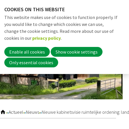
Skip
COOKIES ON THIS WEBSITE
links
Me
Search
EN
This website makes use of cookies to function properly. If
Jump
you would like to change which cookies we can use,
to
change the cookie settings. Read more about our use of
navigation
Word nu lid
cookies in our
privacy policy
.
Jump
to
Enable all cookies
Show cookie settings
main
Inloggen
Only essential cookies
content
Home
Actueel
Actueel
Nieuws
Nieuwe kabinetsvisie ruimtelijke ordening: l
Nieuws