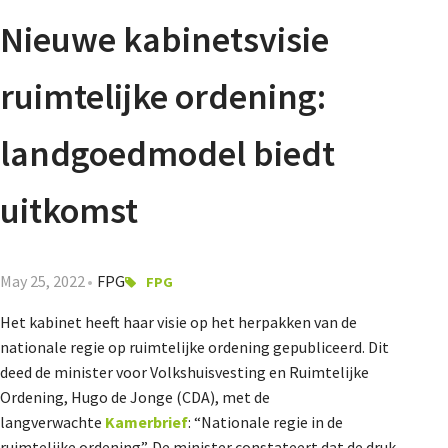
Agenda
Nieuwe kabinetsvisie
Nieuwsbrief
ruimtelijke ordening:
About us
landgoedmodel biedt
uitkomst
Lidmaatschap
May 25, 2022
FPG
FPG
Provincies
Het kabinet heeft haar visie op het herpakken van de
nationale regie op ruimtelijke ordening gepubliceerd. Dit
deed de minister voor Volkshuisvesting en Ruimtelijke
Dossiers
Ordening, Hugo de Jonge (CDA), met de
langverwachte
Kamerbrief
: “Nationale regie in de
ruimtelijke ordening”. De minister constateert dat de druk