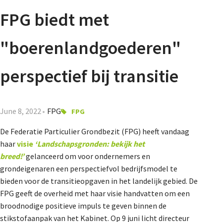
Agenda
FPG biedt met
Nieuwsbrief
"boerenlandgoederen"
About us
perspectief bij transitie
Lidmaatschap
June 8, 2022
FPG
FPG
De Federatie Particulier Grondbezit (FPG) heeft vandaag
haar
visie
‘Landschapsgronden: bekijk het
Provincies
breed!’
gelanceerd om voor ondernemers en
grondeigenaren een perspectiefvol bedrijfsmodel te
bieden voor de transitieopgaven in het landelijk gebied. De
Dossiers
FPG geeft de overheid met haar visie handvatten om een
broodnodige positieve impuls te geven binnen de
stikstofaanpak van het Kabinet. Op 9 juni licht directeur