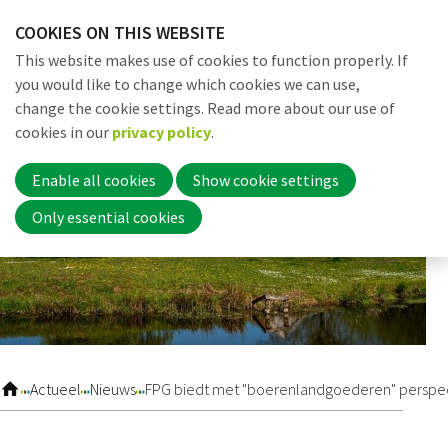
Skip
COOKIES ON THIS WEBSITE
links
Me
Search
EN
This website makes use of cookies to function properly. If
Jump
you would like to change which cookies we can use,
to
change the cookie settings. Read more about our use of
navigation
Word nu lid
cookies in our
privacy policy
.
Jump
to
Enable all cookies
Show cookie settings
main
Inloggen
Only essential cookies
content
Home
Actueel
Actueel
Nieuws
FPG biedt met "boerenlandgoederen" perspectie
Nieuws