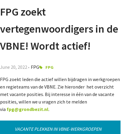
Agenda
FPG zoekt
Nieuwsbrief
vertegenwoordigers in de
About us
VBNE! Wordt actief!
Lidmaatschap
June 20, 2022
FPG
FPG
FPG zoekt leden die actief willen bijdragen in werkgroepen
en regieteams van de VBNE. Zie hieronder het overzicht
Provincies
met vacante posities. Bij interesse in één van de vacante
posities, willen we u vragen zich te melden
via
fpg@grondbezit.nl
.
Dossiers
VACANTE PLEKKEN IN VBNE-WERKGROEPEN