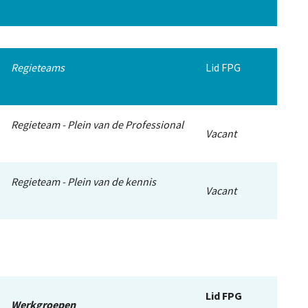
De Landeigenaar
Regieteams
Lid FPG
Contact
Regieteam - Plein van de Professional
Vacant
Regieteam - Plein van de kennis
Vacant
Lid FPG
Werkgroepen