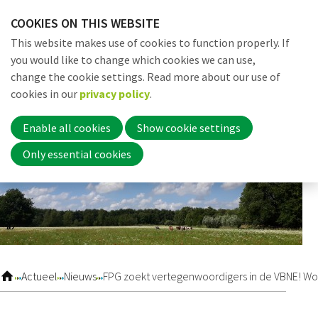
Skip
COOKIES ON THIS WEBSITE
links
Me
Search
EN
This website makes use of cookies to function properly. If
Jump
you would like to change which cookies we can use,
to
change the cookie settings. Read more about our use of
navigation
Word nu lid
cookies in our
privacy policy
.
Jump
to
Enable all cookies
Show cookie settings
main
Inloggen
Only essential cookies
content
Home
Actueel
Actueel
Nieuws
FPG zoekt vertegenwoordigers in de VBNE! Wor
Nieuws