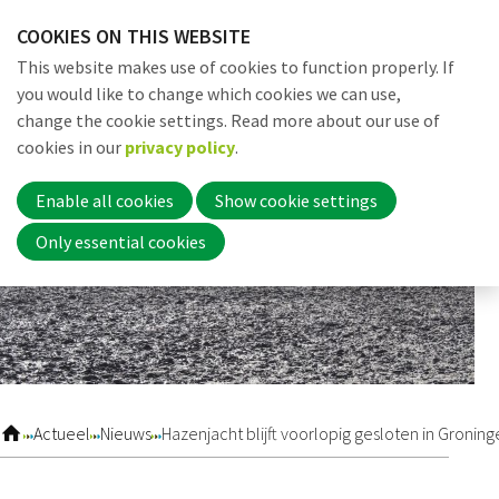
Skip
COOKIES ON THIS WEBSITE
links
Me
Search
EN
This website makes use of cookies to function properly. If
Jump
you would like to change which cookies we can use,
to
change the cookie settings. Read more about our use of
navigation
Word nu lid
cookies in our
privacy policy
.
Jump
to
Enable all cookies
Show cookie settings
main
Inloggen
Only essential cookies
content
Home
Actueel
Actueel
Nieuws
Hazenjacht blijft voorlopig gesloten in Gronin
Nieuws