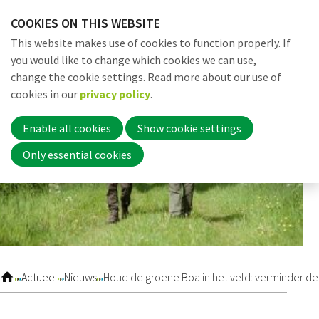
Skip
COOKIES ON THIS WEBSITE
links
Me
Search
EN
This website makes use of cookies to function properly. If
Jump
you would like to change which cookies we can use,
to
change the cookie settings. Read more about our use of
navigation
Word nu lid
cookies in our
privacy policy
.
Jump
to
Enable all cookies
Show cookie settings
main
Inloggen
Only essential cookies
content
Home
Actueel
Actueel
Nieuws
Houd de groene Boa in het veld: verminder de
Nieuws