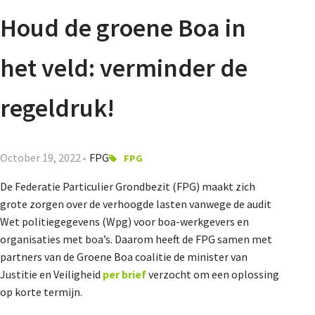
Agenda
Houd de groene Boa in
Nieuwsbrief
het veld: verminder de
About us
regeldruk!
Lidmaatschap
October 19, 2022
FPG
FPG
De Federatie Particulier Grondbezit (FPG) maakt zich
grote zorgen over de verhoogde lasten vanwege de audit
Provincies
Wet politiegegevens (Wpg) voor boa-werkgevers en
organisaties met boa’s. Daarom heeft de FPG samen met
partners van de Groene Boa coalitie de minister van
Dossiers
Justitie en Veiligheid
per brief
verzocht om een oplossing
op korte termijn.