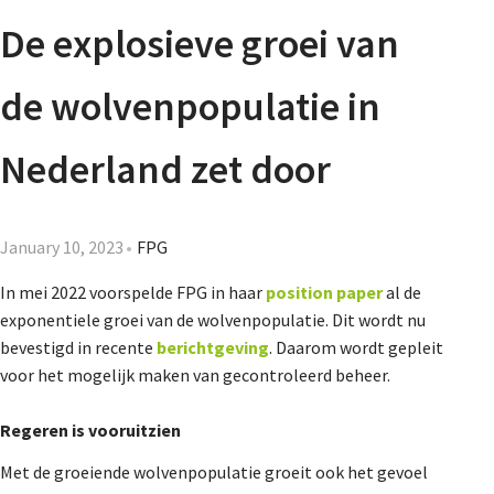
Agenda
De explosieve groei van
Nieuwsbrief
de wolvenpopulatie in
About us
Nederland zet door
Lidmaatschap
January 10, 2023
FPG
In mei 2022 voorspelde FPG in haar
position paper
al de
exponentiele groei van de wolvenpopulatie. Dit wordt nu
Provincies
bevestigd in recente
berichtgeving
. Daarom wordt gepleit
voor het mogelijk maken van gecontroleerd beheer.
Dossiers
Regeren is vooruitzien
Met de groeiende wolvenpopulatie groeit ook het gevoel