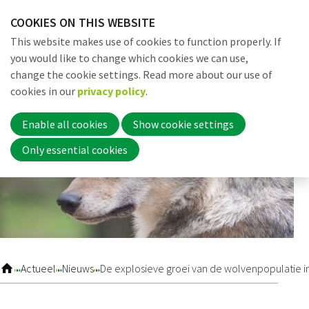
Skip
COOKIES ON THIS WEBSITE
links
Me
Search
EN
This website makes use of cookies to function properly. If
Jump
you would like to change which cookies we can use,
to
change the cookie settings. Read more about our use of
navigation
Word nu lid
cookies in our
privacy policy
.
Jump
to
Enable all cookies
Show cookie settings
main
Inloggen
Only essential cookies
content
Home
Actueel
Actueel
Nieuws
De explosieve groei van de wolvenpopulatie i
Nieuws