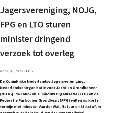
Agenda
Jagersvereniging, NOJG,
Nieuwsbrief
FPG en LTO sturen
About us
minister dringend
verzoek tot overleg
Lidmaatschap
April 26, 2023
FPG
Provincies
De Koninklijke Nederlandse Jagersvereniging,
Nederlandse Organisatie voor Jacht en Grondbeheer
(NOJG), de Land- en Tuinbouw Organisatie (LTO) en de
Dossiers
Federatie Particulier Grondbezit (FPG) willen op korte
termijn met minister Van der Wal, Natuur en Stikstof, in
gesprek over de inhoud van de ‘Verzamelbrief