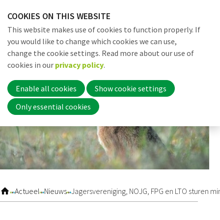
Skip
COOKIES ON THIS WEBSITE
links
Me
Search
EN
This website makes use of cookies to function properly. If
Jump
you would like to change which cookies we can use,
to
change the cookie settings. Read more about our use of
navigation
Word nu lid
cookies in our
privacy policy
.
Jump
to
Enable all cookies
Show cookie settings
main
Inloggen
Only essential cookies
content
Home
Actueel
Actueel
Nieuws
Jagersvereniging, NOJG, FPG en LTO sturen min
Nieuws