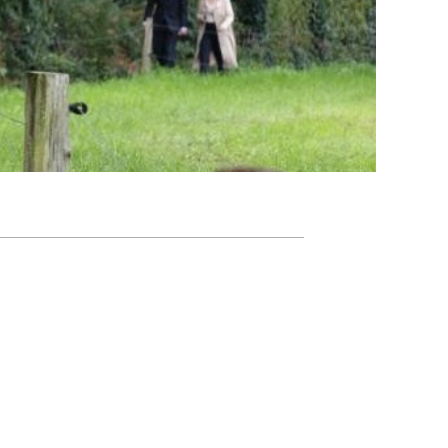
Agenda
Nieuwsbrief
About us
Lidmaatschap
Provincies
Dossiers