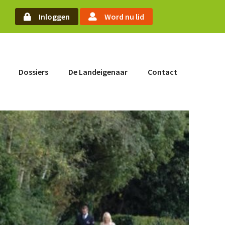
arch
Inloggen
Word nu lid
Word nu lid
Dossiers
De Landeigenaar
Contact
Inloggen
Home
Actueel
Nieuws