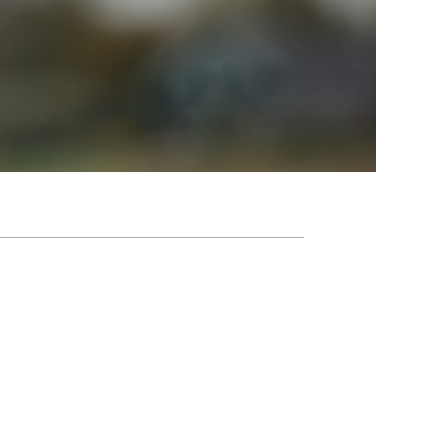
Agenda
Nieuwsbrief
About us
Lidmaatschap
Provincies
Dossiers