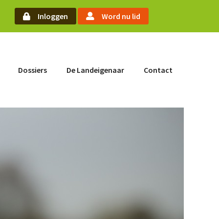
arch
Inloggen
Word nu lid
Word nu lid
Dossiers
De Landeigenaar
Contact
Inloggen
Home
Actueel
Nieuws