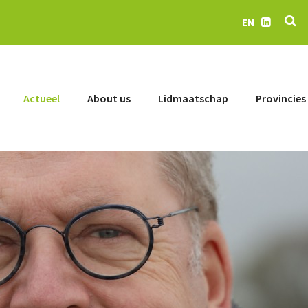
Se
EN
LinkedIn
Actueel
About us
Lidmaatschap
Provincies