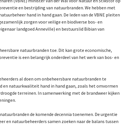
enaren (VBNE) minister Van der Wal voor Natuur en Stikstof op
r preventie en bestrijding van natuurbranden. We hebben met
 natuurbeheer hand in hand gaan. De leden van de VBNE pleiten
zamenlijk zorgen voor veilige en biodiverse bos- en
genaar landgoed Anneville) en bestuurslid Bibian van
heersbare natuurbranden toe. Dit kan grote economische,
eventie is een belangrijk onderdeel van het werk van bos- en
rbeheerders al doen om onbeheersbare natuurbranden te
eid en natuurkwaliteit hand in hand gaan, zoals het omvormen
rdroogde terreinen. In samenwerking met de brandweer kijken
ieningen.
re natuurbranden de komende decennia toenemen. De urgentie
weer en natuurbeheerders samen zoeken naar de balans tussen