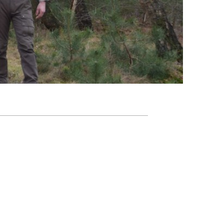
Agenda
Nieuwsbrief
About us
Lidmaatschap
Provincies
Dossiers