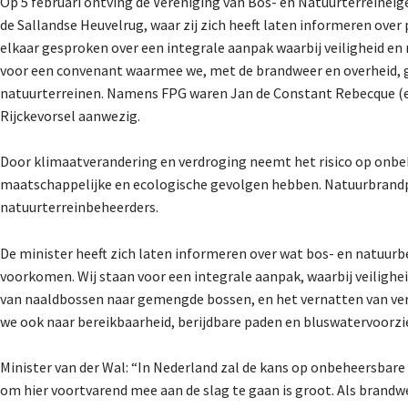
Op 5 februari ontving de Vereniging van Bos- en Natuurterreineig
de Sallandse Heuvelrug, waar zij zich heeft laten informeren ove
elkaar gesproken over een integrale aanpak waarbij veiligheid en
voor een convenant waarmee we, met de brandweer en overheid, ge
natuurterreinen. Namens FPG waren Jan de Constant Rebecque (ei
Rijckevorsel aanwezig.
Door klimaatverandering en verdroging neemt het risico op onbe
maatschappelijke en ecologische gevolgen hebben. Natuurbrandpr
natuurterreinbeheerders.
De minister heeft zich laten informeren over wat bos- en natuu
voorkomen. Wij staan voor een integrale aanpak, waarbij veiligh
van naaldbossen naar gemengde bossen, en het vernatten van ve
we ook naar bereikbaarheid, berijdbare paden en bluswatervoorz
Minister van der Wal: “In Nederland zal de kans op onbeheersba
om hier voortvarend mee aan de slag te gaan is groot. Als brand