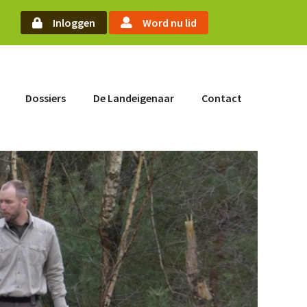
arch
Inloggen
Word nu lid
Word nu lid
Dossiers
De Landeigenaar
Contact
Inloggen
Home
Actueel
Nieuws