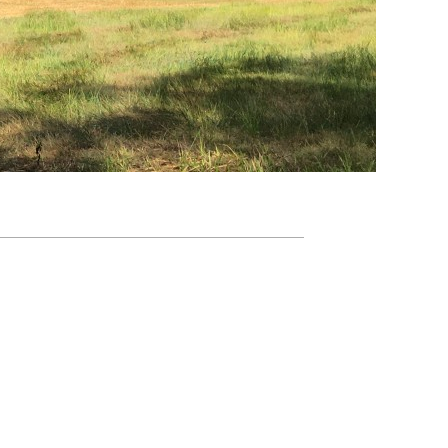
Agenda
Nieuwsbrief
About us
Lidmaatschap
Provincies
Dossiers