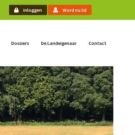
arch
Inloggen
Word nu lid
Word nu lid
Dossiers
De Landeigenaar
Contact
Inloggen
Home
Actueel
Nieuws