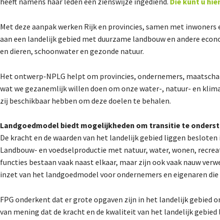
heeft namens haar leden een zienswijze ingediend.
Die kunt u hier
Met deze aanpak werken Rijk en provincies, samen met inwoners
aan een landelijk gebied met duurzame landbouw en andere econom
en dieren, schoonwater en gezonde natuur.
Het ontwerp-NPLG helpt om provincies, ondernemers, maatschappe
wat we gezanemlijk willen doen om onze water-, natuur- en klimaa
zij beschikbaar hebben om deze doelen te behalen.
Landgoedmodel biedt mogelijkheden om transitie te onders
De kracht en de waarden van het landelijk gebied liggen besloten i
Landbouw- en voedselproductie met natuur, water, wonen, recreat
functies bestaan vaak naast elkaar, maar zijn ook vaak nauw verw
inzet van het landgoedmodel voor ondernemers en eigenaren die w
FPG onderkent dat er grote opgaven zijn in het landelijk gebied 
van mening dat de kracht en de kwaliteit van het landelijk gebied 