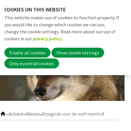
Skip
COOKIES ON THIS WEBSITE
links
Me
Search
EN
This website makes use of cookies to function properly. If
Jump
you would like to change which cookies we can use,
to
change the cookie settings. Read more about our use of
navigation
Word nu lid
cookies in our
privacy policy
.
Jump
to
Enable all cookies
Show cookie settings
main
Inloggen
Only essential cookies
content
Home
Actueel
Actueel
Nieuws
Draagvlak voor de wolf neemt af
Nieuws