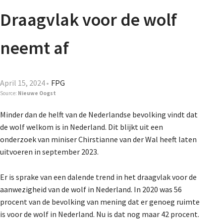
Agenda
Draagvlak voor de wolf
Nieuwsbrief
neemt af
About us
April 15, 2024
FPG
Source:
Nieuwe Oogst
Lidmaatschap
Minder dan de helft van de Nederlandse bevolking vindt dat
de wolf welkom is in Nederland. Dit blijkt uit een
onderzoek van miniser Chirstianne van der Wal heeft laten
Provincies
uitvoeren in september 2023.
Er is sprake van een dalende trend in het draagvlak voor de
aanwezigheid van de wolf in Nederland. In 2020 was 56
Dossiers
procent van de bevolking van mening dat er genoeg ruimte
is voor de wolf in Nederland. Nu is dat nog maar 42 procent.