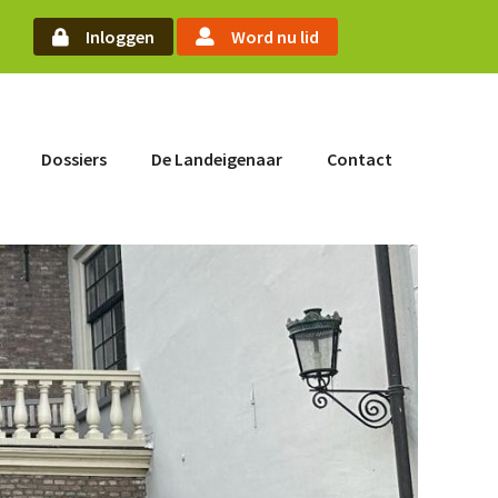
arch
Inloggen
Word nu lid
Word nu lid
Dossiers
De Landeigenaar
Contact
Inloggen
Home
Actueel
Nieuws