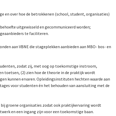
tage en over hoe de betrokkenen (school, student, organisaties)
ebehoefte uitgewisseld en gecommuniceerd worden;
eaanbieders te faciliteren.
rbonden aan VBNE die stageplekken aanbieden aan MBO- bos- en
tudenten, zodat zij, met oog op toekomstige instroom,
n toetsen, (2) zien hoe de theorie in de praktijk wordt
ngen kunnen ervaren. Opleidingsinstituten hechten waarde aan
stages voor studenten én het behouden van aansluiting met de
ij groene organisaties zodat ook praktijkervaring wordt
twerk en een ingang zijn voor een toekomstige baan.