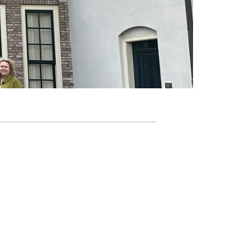
Agenda
Nieuwsbrief
About us
Lidmaatschap
Provincies
Dossiers