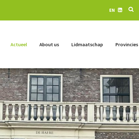
Se
EN
LinkedIn
Actueel
About us
Lidmaatschap
Provincies