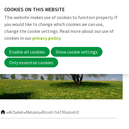
Skip
COOKIES ON THIS WEBSITE
links
Me
Search
EN
This website makes use of cookies to function properly. If
Jump
you would like to change which cookies we can use,
to
change the cookie settings. Read more about our use of
navigation
Word nu lid
cookies in our
privacy policy
.
Jump
to
Enable all cookies
Show cookie settings
main
Inloggen
Only essential cookies
content
Home
Actueel
Actueel
Nieuws
Boven het Maaiveld
Nieuws