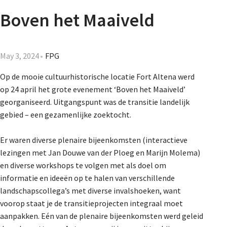
Agenda
Boven het Maaiveld
Nieuwsbrief
May 3, 2024
FPG
About us
Op de mooie cultuurhistorische locatie Fort Altena werd
op 24 april het grote evenement ‘Boven het Maaiveld’
georganiseerd. Uitgangspunt was de transitie landelijk
Lidmaatschap
gebied – een gezamenlijke zoektocht.
Er waren diverse plenaire bijeenkomsten (interactieve
Provincies
lezingen met Jan Douwe van der Ploeg en Marijn Molema)
en diverse workshops te volgen met als doel om
informatie en ideeën op te halen van verschillende
landschapscollega’s met diverse invalshoeken, want
Dossiers
voorop staat je de transitieprojecten integraal moet
aanpakken. Eén van de plenaire bijeenkomsten werd geleid