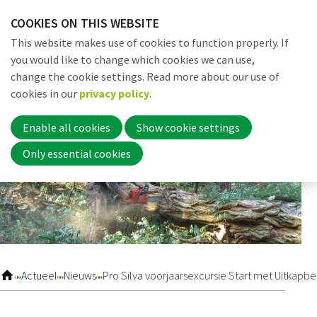
Skip
COOKIES ON THIS WEBSITE
links
Me
Search
EN
This website makes use of cookies to function properly. If
Jump
you would like to change which cookies we can use,
to
change the cookie settings. Read more about our use of
navigation
Word nu lid
cookies in our
privacy policy
.
Jump
to
Enable all cookies
Show cookie settings
main
Inloggen
Only essential cookies
content
Home
Actueel
Actueel
Nieuws
Pro Silva voorjaarsexcursie Start met Uitkapb
Nieuws