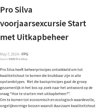
Agenda
Pro Silva
Nieuwsbrief
voorjaarsexcursie Start
About us
met Uitkapbeheer
Lidmaatschap
May 7, 2024
FPG
Source:
KNBV Pro Silva
Pro Silva heeft beheerprincipes ontwikkeld om tot
Provincies
kwaliteitshout te komen die bruikbaar zijn in alle
opstandstypes. Met die basisprincipes gaat de groep
gezamenlijk in het bos op zoek naar het antwoord op de
Dossiers
vraag “Hoe te starten met uitkapbeheer?”.
Om te komen tot economisch en ecologisch waardevolle,
ongelijkvormige bossen waaruit duurzaam kwaliteitshout