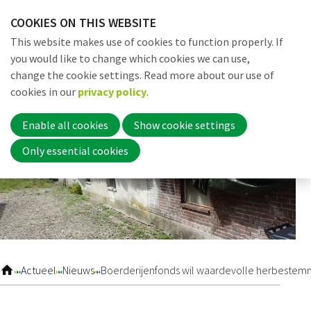
Skip
COOKIES ON THIS WEBSITE
links
Me
Search
EN
This website makes use of cookies to function properly. If
Jump
you would like to change which cookies we can use,
to
change the cookie settings. Read more about our use of
navigation
Word nu lid
cookies in our
privacy policy
.
Jump
to
Enable all cookies
Show cookie settings
main
Inloggen
Only essential cookies
content
Home
Actueel
Actueel
Nieuws
Boerderijenfonds wil waardevolle herbestemm
Nieuws