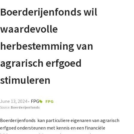
Agenda
Boerderijenfonds wil
Nieuwsbrief
waardevolle
About us
herbestemming van
agrarisch erfgoed
Lidmaatschap
stimuleren
Provincies
June 13, 2024
FPG
FPG
Source:
Boerderijenfonds
Dossiers
Boerderijenfonds kan particuliere eigenaren van agrarisch
erfgoed ondersteunen met kennis en een financiële