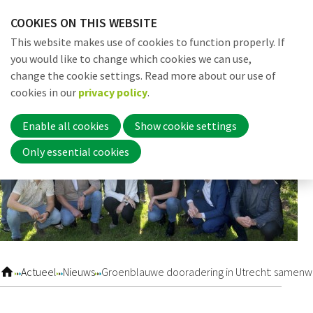
Skip
COOKIES ON THIS WEBSITE
links
Me
Search
EN
This website makes use of cookies to function properly. If
Jump
you would like to change which cookies we can use,
to
change the cookie settings. Read more about our use of
navigation
Word nu lid
cookies in our
privacy policy
.
Jump
to
Enable all cookies
Show cookie settings
main
Inloggen
Only essential cookies
content
Home
Actueel
Actueel
Nieuws
Groenblauwe dooradering in Utrecht: samenwe
Nieuws