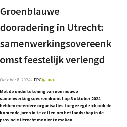
Agenda
Groenblauwe
Nieuwsbrief
dooradering in Utrecht:
About us
samenwerkingsovereenk
omst feestelijk verlengd
Lidmaatschap
October 8, 2024
FPG
UPG
Provincies
Met de ondertekening van een nieuwe
samenwerkingsovereenkomst op 3 oktober 2024
hebben meerdere organisaties toegezegd zich ook de
Dossiers
komende jaren in te zetten om het landschap in de
provincie Utrecht mooier te maken.