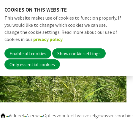
Skip
COOKIES ON THIS WEBSITE
links
Me
Search
EN
This website makes use of cookies to function properly. If
Jump
you would like to change which cookies we can use,
to
change the cookie settings. Read more about our use of
navigation
Word nu lid
cookies in our
privacy policy
.
Jump
to
Enable all cookies
Show cookie settings
main
Inloggen
Only essential cookies
content
Home
Actueel
Actueel
Nieuws
Opties voor teelt van vezelgewassen voor bi
Nieuws