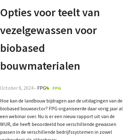
Agenda
Opties voor teelt van
Nieuwsbrief
vezelgewassen voor
About us
biobased
bouwmaterialen
Lidmaatschap
October 8, 2024
FPG
FPG
Provincies
Hoe kan de landbouw bijdragen aan de uitdagingen van de
biobased bouwsector? FPG organiseerde daar vorig jaar al
een webinar over. Nu is er een nieuw rapport uit van de
Dossiers
WUR, die heeft beoordeeld hoe verschillende gewassen
passen in de verschillende bedrijfssystemen in zowel
veehouderij als akkerbouw.