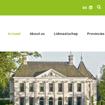
Se
EN
LinkedIn
Actueel
About us
Lidmaatschap
Provincies