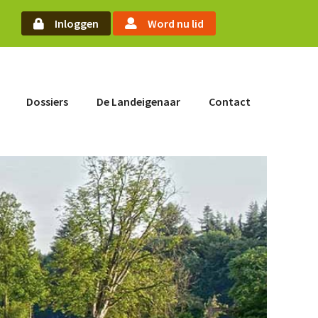
arch
Inloggen
Word nu lid
Word nu lid
Dossiers
De Landeigenaar
Contact
Inloggen
Home
Actueel
Nieuws