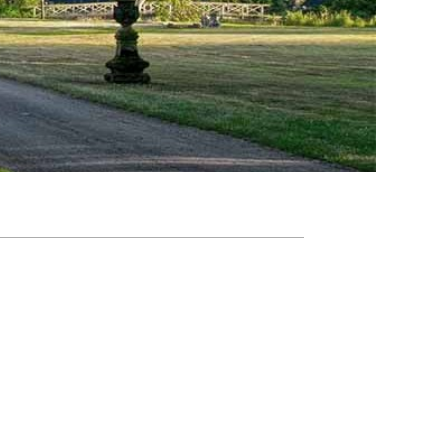
Agenda
Nieuwsbrief
About us
Lidmaatschap
Provincies
Dossiers