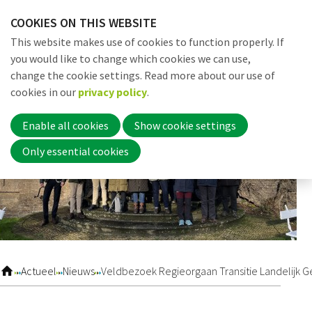
Skip
COOKIES ON THIS WEBSITE
links
Me
Search
EN
This website makes use of cookies to function properly. If
Jump
you would like to change which cookies we can use,
to
change the cookie settings. Read more about our use of
navigation
Word nu lid
cookies in our
privacy policy
.
Jump
to
Enable all cookies
Show cookie settings
main
Inloggen
Only essential cookies
content
Home
Actueel
Actueel
Nieuws
Veldbezoek Regieorgaan Transitie Landelijk
Nieuws