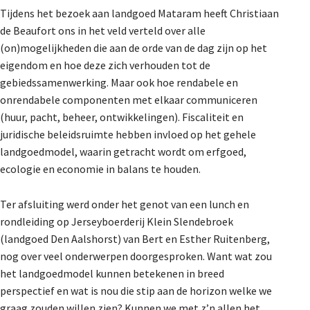
Tijdens het bezoek aan landgoed Mataram heeft Christiaan
de Beaufort ons in het veld verteld over alle
(on)mogelijkheden die aan de orde van de dag zijn op het
eigendom en hoe deze zich verhouden tot de
gebiedssamenwerking. Maar ook hoe rendabele en
onrendabele componenten met elkaar communiceren
(huur, pacht, beheer, ontwikkelingen). Fiscaliteit en
juridische beleidsruimte hebben invloed op het gehele
landgoedmodel, waarin getracht wordt om erfgoed,
ecologie en economie in balans te houden.
Ter afsluiting werd onder het genot van een lunch en
rondleiding op Jerseyboerderij Klein Slendebroek
(landgoed Den Aalshorst) van Bert en Esther Ruitenberg,
nog over veel onderwerpen doorgesproken. Want wat zou
het landgoedmodel kunnen betekenen in breed
perspectief en wat is nou die stip aan de horizon welke we
graag zouden willen zien? Kunnen we met z’n allen het