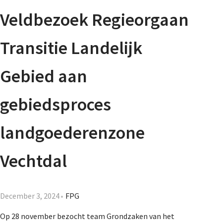
Agenda
Veldbezoek Regieorgaan
Nieuwsbrief
Transitie Landelijk
About us
Gebied aan
gebiedsproces
Lidmaatschap
landgoederenzone
Provincies
Vechtdal
Dossiers
December 3, 2024
FPG
Op 28 november bezocht team Grondzaken van het