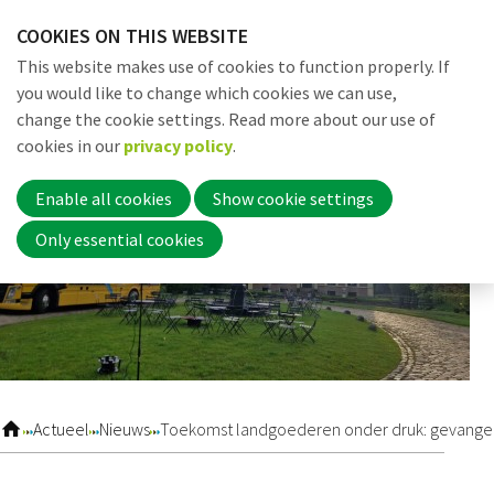
Skip
COOKIES ON THIS WEBSITE
links
Me
Search
EN
This website makes use of cookies to function properly. If
Jump
you would like to change which cookies we can use,
to
change the cookie settings. Read more about our use of
navigation
Word nu lid
cookies in our
privacy policy
.
Jump
to
Enable all cookies
Show cookie settings
main
Inloggen
Only essential cookies
content
Home
Actueel
Actueel
Nieuws
Toekomst landgoederen onder druk: gevangen
Nieuws