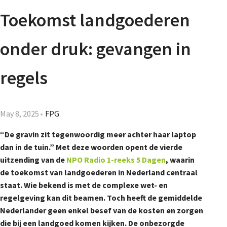
Agenda
Toekomst landgoederen
Nieuwsbrief
onder druk: gevangen in
About us
regels
Lidmaatschap
May 8, 2025
FPG
“De gravin zit tegenwoordig meer achter haar laptop
dan in de tuin.” Met deze woorden opent de vierde
Provincies
uitzending van de
NPO Radio 1-reeks 5 Dagen
, waarin
de toekomst van landgoederen in Nederland centraal
staat. Wie bekend is met de complexe wet- en
Dossiers
regelgeving kan dit beamen. Toch heeft de gemiddelde
Nederlander geen enkel besef van de kosten en zorgen
die bij een landgoed komen kijken. De onbezorgde