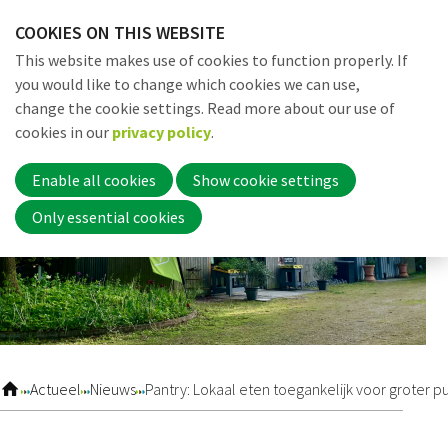
Skip
COOKIES ON THIS WEBSITE
links
Me
Search
EN
This website makes use of cookies to function properly. If
Jump
you would like to change which cookies we can use,
to
change the cookie settings. Read more about our use of
navigation
Word nu lid
cookies in our
privacy policy
.
Jump
to
Enable all cookies
Show cookie settings
main
Inloggen
Only essential cookies
content
Home
Actueel
Actueel
Nieuws
Pantry: Lokaal eten toegankelijk voor groter p
Nieuws