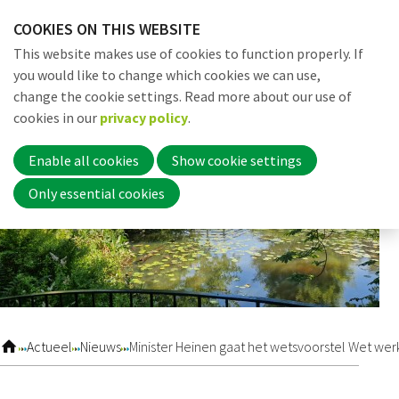
Skip
COOKIES ON THIS WEBSITE
links
Me
Search
EN
This website makes use of cookies to function properly. If
Jump
you would like to change which cookies we can use,
to
change the cookie settings. Read more about our use of
navigation
Word nu lid
cookies in our
privacy policy
.
Jump
to
Enable all cookies
Show cookie settings
main
Inloggen
Only essential cookies
content
Home
Actueel
Actueel
Nieuws
Minister Heinen gaat het wetsvoorstel Wet wer
Nieuws