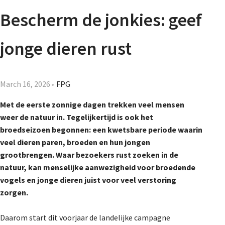
Agenda
Bescherm de jonkies: geef
Nieuwsbrief
jonge dieren rust
About us
March 16, 2026
FPG
Met de eerste zonnige dagen trekken veel mensen
Lidmaatschap
weer de natuur in. Tegelijkertijd is ook het
broedseizoen begonnen: een kwetsbare periode waarin
veel dieren paren, broeden en hun jongen
Provincies
grootbrengen. Waar bezoekers rust zoeken in de
natuur, kan menselijke aanwezigheid voor broedende
vogels en jonge dieren juist voor veel verstoring
Dossiers
zorgen.
Daarom start dit voorjaar de landelijke campagne