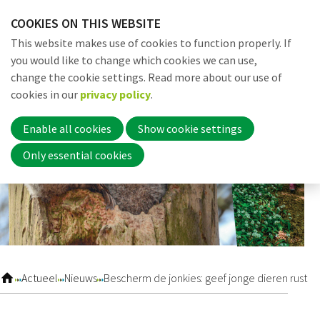
Skip
COOKIES ON THIS WEBSITE
links
Me
Search
EN
This website makes use of cookies to function properly. If
Jump
you would like to change which cookies we can use,
to
change the cookie settings. Read more about our use of
navigation
Word nu lid
cookies in our
privacy policy
.
Jump
to
Enable all cookies
Show cookie settings
main
Inloggen
Only essential cookies
content
Home
Actueel
Actueel
Nieuws
Bescherm de jonkies: geef jonge dieren rust
Nieuws