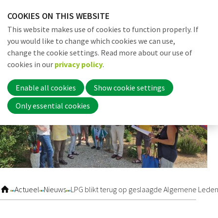
Skip
COOKIES ON THIS WEBSITE
links
Me
Search
EN
This website makes use of cookies to function properly. If
Jump
you would like to change which cookies we can use,
to
change the cookie settings. Read more about our use of
navigation
Word nu lid
cookies in our
privacy policy
.
Jump
to
Enable all cookies
Show cookie settings
main
Inloggen
Only essential cookies
content
Home
Actueel
Actueel
Nieuws
LPG blikt terug op geslaagde Algemene Leden
Nieuws