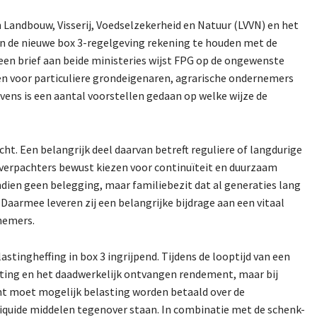
n Landbouw, Visserij, Voedselzekerheid en Natuur (LVVN) en het
an de nieuwe box 3-regelgeving rekening te houden met de
en brief aan beide ministeries wijst FPG op de ongewenste
n voor particuliere grondeigenaren, agrarische ondernemers
ens is een aantal voorstellen gedaan op welke wijze de
t. Een belangrijk deel daarvan betreft reguliere of langdurige
 verpachters bewust kiezen voor continuïteit en duurzaam
ndien geen belegging, maar familiebezit dat al generaties lang
aarmee leveren zij een belangrijke bijdrage aan een vitaal
rnemers.
stingheffing in box 3 ingrijpend. Tijdens de looptijd van een
sting en het daadwerkelijk ontvangen rendement, maar bij
t moet mogelijk belasting worden betaald over de
liquide middelen tegenover staan. In combinatie met de schenk-