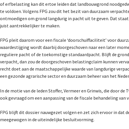
of erfbelasting kan dit ertoe leiden dat landbouwgrond noodged
te voldoen. Volgens FPG zou dit het bezit van duurzaam verpach
ontmoedigen om grond langdurig in pacht uit te geven. Dat staat
juist aantrekkelijker te maken.
FPG pleit daarom voor een fiscale ‘doorschuiffaciliteit’ voor du
waardestijging wordt daarbij doorgeschoven naar een later moment
reguliere pacht of de toekomstige standaardpacht. Blijft de gro
verpacht, dan zou de doorgeschoven belastingclaim kunnen verval
recht doet aan de maatschappelijke waarde van langdurige verpa
een gezonde agrarische sector en duurzaam beheer van het Neder
In de motie van de leden Stoffer, Vermeer en Grinwis, die door 
ook gevraagd om een aanpassing van de fiscale behandeling van 
FPG blijft dit dossier nauwgezet volgen en zet zich ervoor in dat
meegewogen in de uiteindelijke besluitvorming.