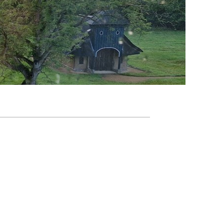
Agenda
Nieuwsbrief
About us
Lidmaatschap
Provincies
Dossiers