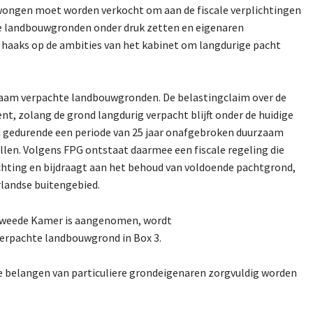
wongen moet worden verkocht om aan de fiscale verplichtingen
te landbouwgronden onder druk zetten en eigenaren
 haaks op de ambities van het kabinet om langdurige pacht
urzaam verpachte landbouwgronden. De belastingclaim over de
, zolang de grond langdurig verpacht blijft onder de huidige
nd gedurende een periode van 25 jaar onafgebroken duurzaam
len. Volgens FPG ontstaat daarmee een fiscale regeling die
chting en bijdraagt aan het behoud van voldoende pachtgrond,
landse buitengebied.
de Tweede Kamer is aangenomen, wordt
verpachte landbouwgrond in Box 3.
 de belangen van particuliere grondeigenaren zorgvuldig worden