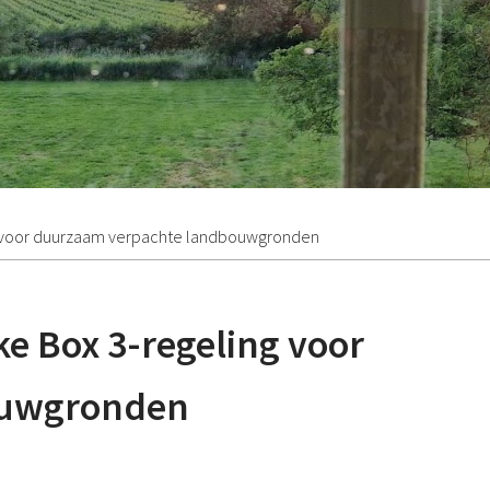
ng voor duurzaam verpachte landbouwgronden
ke Box 3-regeling voor
ouwgronden