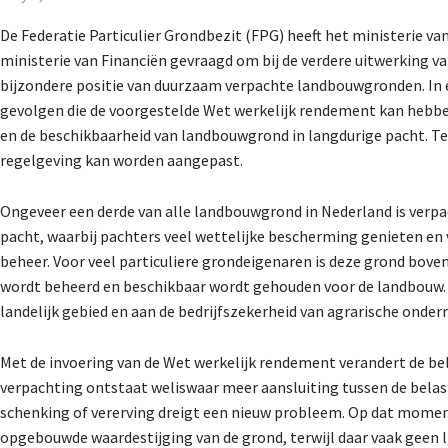
De Federatie Particulier Grondbezit (FPG) heeft het ministerie va
ministerie van Financiën gevraagd om bij de verdere uitwerking v
bijzondere positie van duurzaam verpachte landbouwgronden. In e
gevolgen die de voorgestelde Wet werkelijk rendement kan hebbe
en de beschikbaarheid van landbouwgrond in langdurige pacht. Tev
regelgeving kan worden aangepast.
Ongeveer een derde van alle landbouwgrond in Nederland is verpach
pacht, waarbij pachters veel wettelijke bescherming genieten en
beheer. Voor veel particuliere grondeigenaren is deze grond bove
wordt beheerd en beschikbaar wordt gehouden voor de landbouw. D
landelijk gebied en aan de bedrijfszekerheid van agrarische onde
Met de invoering van de Wet werkelijk rendement verandert de bela
verpachting ontstaat weliswaar meer aansluiting tussen de bela
schenking of vererving dreigt een nieuw probleem. Op dat momen
opgebouwde waardestijging van de grond, terwijl daar vaak geen 