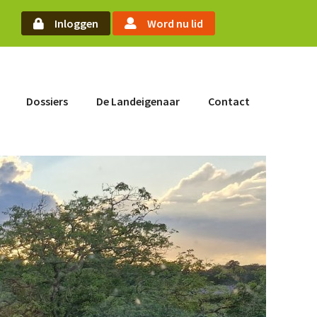
arch
Inloggen
Word nu lid
Word nu lid
Dossiers
De Landeigenaar
Contact
Inloggen
Home
Actueel
Nieuws