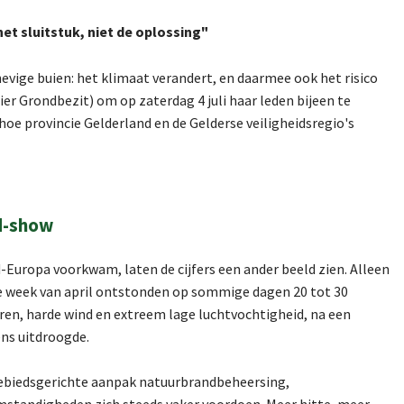
et sluitstuk, niet de oplossing"
evige buien: het klimaat verandert, en daarmee ook het risico
er Grondbezit) om op zaterdag 4 juli haar leden bijeen te
oe provincie Gelderland en de Gelderse veiligheidsregio's
ed-show
-Europa voorkwam, laten de cijfers een ander beeld zien. Alleen
ste week van april ontstonden op sommige dagen 20 tot 30
en, harde wind en extreem lage luchtvochtigheid, na een
ens uitdroogde.
gebiedsgerichte aanpak natuurbrandbeheersing,
mstandigheden zich steeds vaker voordoen. Meer hitte, meer