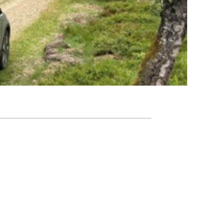
Agenda
Nieuwsbrief
About us
Lidmaatschap
Provincies
Dossiers