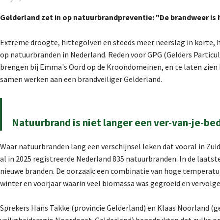
Gelderland zet in op natuurbrandpreventie: "De brandweer is h
Extreme droogte, hittegolven en steeds meer neerslag in korte, h
op natuurbranden in Nederland. Reden voor GPG (Gelders Particuli
brengen bij Emma's Oord op de Kroondomeinen, en te laten zien h
samen werken aan een brandveiliger Gelderland.
Natuurbrand is niet langer een ver-van-je-b
Waar natuurbranden lang een verschijnsel leken dat vooral in Zuid
al in 2025 registreerde Nederland 835 natuurbranden. In de laat
nieuwe branden. De oorzaak: een combinatie van hoge temperatur
winter en voorjaar waarin veel biomassa was gegroeid en vervolg
Sprekers Hans Takke (provincie Gelderland) en Klaas Noorland (
veiligheidsregio Noordoost-Gelderland) benadrukten dat zulke o