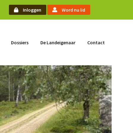
arch
Inloggen
Word nu lid
Word nu lid
Dossiers
De Landeigenaar
Contact
Inloggen
Home
Actueel
Nieuws