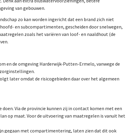
 Denk aan extra bluswatervoorzieningen, betere
omgeving van gebouwen.
landschap zo kan worden ingericht dat een brand zich niet
in hoofd- en subcompartimenten, gescheiden door snelwegen,
maatregelen zoals het variëren van loof- en naaldhout (de
ven.
wezoom en de omgeving Harderwijk-Putten-Ermelo, vanwege de
zorginstellingen.
volgt later omdat de risicogebieden daar over het algemeen
 doen. Via de provincie kunnen zij in contact komen met een
plan op maat. Voor de uitvoering van maatregelen is vanuit het
ijn gegaan met compartimentering, laten zien dat dit ook