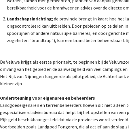
worden, samen met gemeenten, plannen van aanpak gemaakt.
bereikbaarheid voor de brandweer en advies over de directe 
Landschapsinrichting
; de provincie brengt in kaart hoe het 
ongecontroleerd kan uitbreiden. Door gebieden op te delen 
spoorlijnen of andere natuurlijke barrières, en door gerichte 
zogeheten "brandtrap"), kan een brand beter beheersbaar blij
De Veluwe krijgt als eerste prioriteit, te beginnen bij de Velu
omvang van het gebied en de aanwezigheid van veel campings en 
Het Rijk van Nijmegen fungeerde als pilotgebied; de Achterhoek 
kleiner zijn.
Ondersteuning voor eigenaren en beheerders
Landgoedeigenaren en terreinbeheerders hoeven dit niet alleen te
gespecialiseerd adviesbureau dat helpt bij het opstellen van een 
Rijk geld beschikbaar gesteld dat via de provincies wordt verdeeld.
Voorbeelden zoals Landgoed Tongeren, die al actief aan de slag z