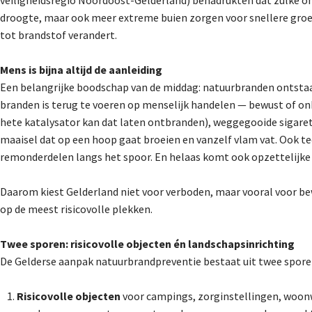
droogte, maar ook meer extreme buien zorgen voor snellere groei 
tot brandstof verandert.
Mens is bijna altijd de aanleiding
Een belangrijke boodschap van de middag: natuurbranden ontstaan
branden is terug te voeren op menselijk handelen — bewust of on
hete katalysator kan dat laten ontbranden), weggegooide sigare
maaisel dat op een hoop gaat broeien en vanzelf vlam vat. Ook te
remonderdelen langs het spoor. En helaas komt ook opzettelijke 
Daarom kiest Gelderland niet voor verboden, maar vooral voor b
op de meest risicovolle plekken.
Twee sporen: risicovolle objecten én landschapsinrichting
De Gelderse aanpak natuurbrandpreventie bestaat uit twee sporen
Risicovolle objecten
voor campings, zorginstellingen, woonw