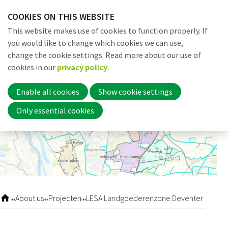
Skip
COOKIES ON THIS WEBSITE
links
Me
Search
EN
This website makes use of cookies to function properly. If
Jump
you would like to change which cookies we can use,
to
change the cookie settings. Read more about our use of
navigation
Word nu lid
cookies in our
privacy policy
.
Jump
to
Enable all cookies
Show cookie settings
main
Inloggen
Only essential cookies
content
Home
Actueel
About us
Projecten
LESA Landgoederenzone Deventer