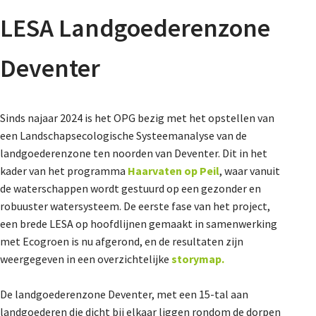
About us
LESA Landgoederenzone
Our story
Deventer
Bestuur
Bureau
Jongeren
Sinds najaar 2024 is het OPG bezig met het opstellen van
Projecten
een Landschapsecologische Systeemanalyse van de
landgoederenzone ten noorden van Deventer. Dit in het
Vacatures
kader van het programma
Haarvaten op Peil
, waar vanuit
de waterschappen wordt gestuurd op een gezonder en
robuuster watersysteem. De eerste fase van het project,
Lidmaatschap
een brede LESA op hoofdlijnen gemaakt in samenwerking
met Ecogroen is nu afgerond, en de resultaten zijn
weergegeven in een overzichtelijke
storymap.
Provincies
De landgoederenzone Deventer, met een 15-tal aan
landgoederen die dicht bij elkaar liggen rondom de dorpen