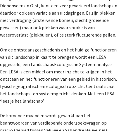
Diepenveen en Olst, kent een zeer gevarieerd landschap en
Dossiers
daardoor ook een variatie aan uitdagingen. Er zijn plekken
met verdroging (afstervende bomen, slecht groeiende
gewassen) maar ook plekken waar sprake is van
De Landeigenaar
wateroverlast (piekbuien), of te sterk fluctuerende peilen.
Om de ontstaansgeschiedenis en het huidige functioneren
van dit landschap in kaart te brengen wordt een LESA
Contact
opgesteld, een LandschapsEcologische Systeemanalyse.
Een LESA is een middel om meer inzicht te krijgen in het
ontstaan en het functioneren van een gebied in historisch,
fysisch-geografisch en ecologisch opzicht. Centraal staat
het landschaps- en systeemgericht denken. Met een LESA
‘lees je het landschap’.
De komende maanden wordt gewerkt aan het
beantwoorden van verdiepende onderzoeksvragen op
macro (gebied tussen Veluwe en Sallandse Heuvelrug),