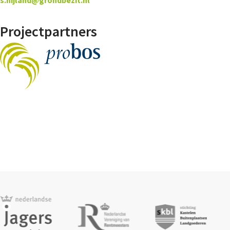
s.nijland@grondbezit.nl
Projectpartners