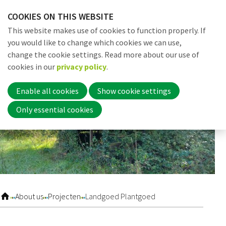
Skip
COOKIES ON THIS WEBSITE
links
Me
Search
EN
This website makes use of cookies to function properly. If
Jump
you would like to change which cookies we can use,
to
change the cookie settings. Read more about our use of
navigation
Word nu lid
cookies in our
privacy policy
.
Jump
to
Enable all cookies
Show cookie settings
main
Inloggen
Only essential cookies
content
Home
Actueel
About us
Projecten
Landgoed Plantgoed