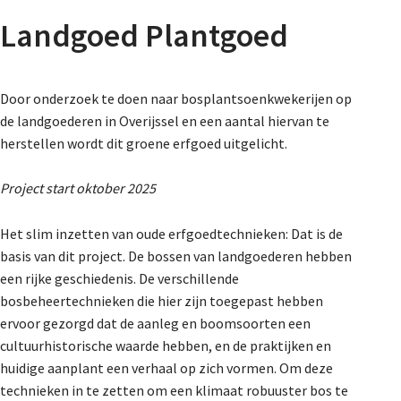
About us
Landgoed Plantgoed
Our story
Bestuur
Door onderzoek te doen naar bosplantsoenkwekerijen op
Bureau
de landgoederen in Overijssel en een aantal hiervan te
Jongeren
herstellen wordt dit groene erfgoed uitgelicht.
Projecten
Project start oktober 2025
Vacatures
Het slim inzetten van oude erfgoedtechnieken: Dat is de
basis van dit project. De bossen van landgoederen hebben
een rijke geschiedenis. De verschillende
Lidmaatschap
bosbeheertechnieken die hier zijn toegepast hebben
ervoor gezorgd dat de aanleg en boomsoorten een
cultuurhistorische waarde hebben, en de praktijken en
Provincies
huidige aanplant een verhaal op zich vormen. Om deze
technieken in te zetten om een klimaat robuuster bos te