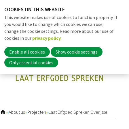
Skip
COOKIES ON THIS WEBSITE
links
Me
Search
EN
This website makes use of cookies to function properly. If
Jump
you would like to change which cookies we can use,
to
change the cookie settings. Read more about our use of
navigation
Word nu lid
cookies in our
privacy policy
.
Jump
to
Enable all cookies
Show cookie settings
main
Inloggen
Only essential cookies
content
Home
Actueel
About us
Projecten
Laat Erfgoed Spreken Overijssel