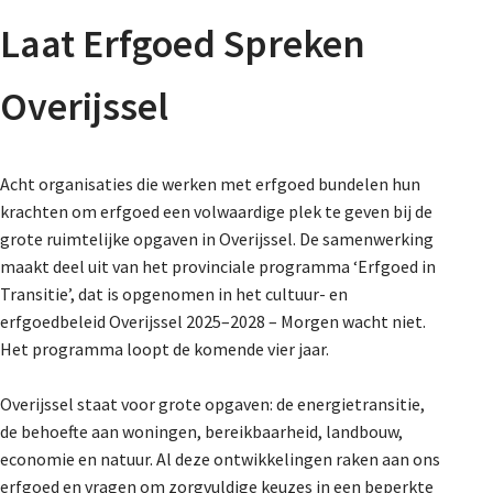
About us
Laat Erfgoed Spreken
Our story
Overijssel
Bestuur
Bureau
Jongeren
Acht organisaties die werken met erfgoed bundelen hun
Projecten
krachten om erfgoed een volwaardige plek te geven bij de
grote ruimtelijke opgaven in Overijssel. De samenwerking
Vacatures
maakt deel uit van het provinciale programma ‘Erfgoed in
Transitie’, dat is opgenomen in het cultuur- en
erfgoedbeleid Overijssel 2025–2028 – Morgen wacht niet.
Lidmaatschap
Het programma loopt de komende vier jaar.
Overijssel staat voor grote opgaven: de energietransitie,
de behoefte aan woningen, bereikbaarheid, landbouw,
Provincies
economie en natuur. Al deze ontwikkelingen raken aan ons
erfgoed en vragen om zorgvuldige keuzes in een beperkte