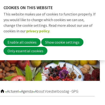
Skip
COOKIES ON THIS WEBSITE
links
Me
Search
EN
This website makes use of cookies to function properly. If
Jump
you would like to change which cookies we can use,
to
change the cookie settings. Read more about our use of
navigation
Word nu lid
cookies in our
privacy policy
.
Jump
to
Enable all cookies
Show cookie settings
main
Inloggen
Only essential cookies
content
Home
Actueel
Actueel
Agenda
About Voedselbosdag - GPG
Nieuws