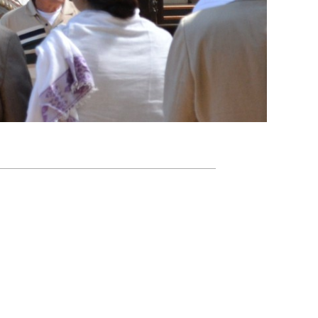
Agenda
Nieuwsbrief
About us
Lidmaatschap
Provincies
Dossiers