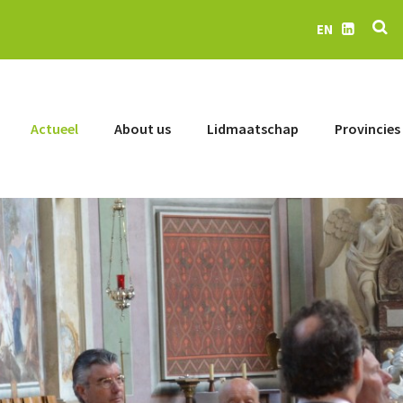
Se
EN
LinkedIn
Actueel
About us
Lidmaatschap
Provincies