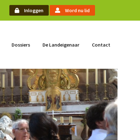
arch
Inloggen
Word nu lid
Word nu lid
Dossiers
De Landeigenaar
Contact
Inloggen
Home
Actueel
Nieuws